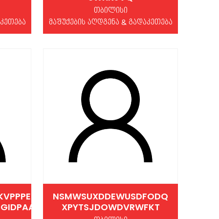
თბილისი
აკეთება
მაშუქების აღდგენა & გადაკეთება
KVPPPET
NSMWSUXDDEWUSDFODQ
UGIDPAAMD
XPYTSJDOWDVRWFKT