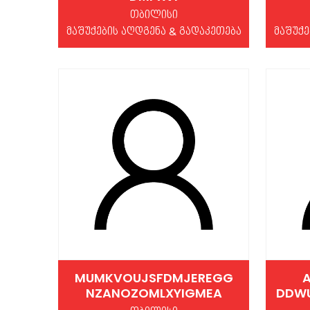
თბილისი
მაშუქების აღდგენა & გადაკეთება
მაშუქე
MUMKVOUJSFDMJEREGG
A
NZANOZOMLXYIGMEA
DDW