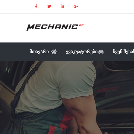
ᲛᲗᲐᲕᲐᲠᲘ
ᲔᲕᲐᲙᲣᲐᲢᲝᲠᲔᲑᲘ
ᲩᲕᲔᲜ ᲨᲔᲡ