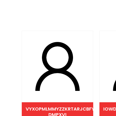
VYXOPMLMMYZZKRTARJCBFYXO
IOW
DMPXVI