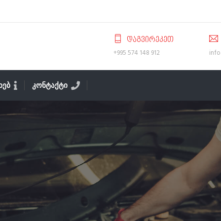
ᲓᲐᲒᲕᲘᲠᲔᲙᲔᲗ
+995 574 148 912
inf
ᲐᲮᲔᲑ
ᲙᲝᲜᲢᲐᲥᲢᲘ