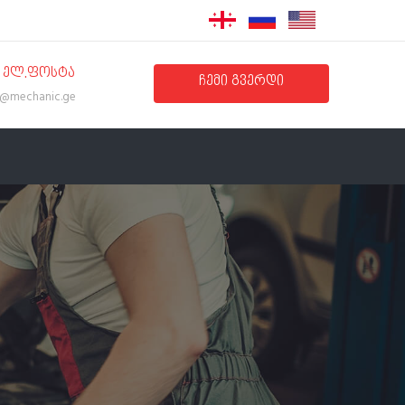
ᲔᲚ.ᲤᲝᲡᲢᲐ
ᲩᲔᲛᲘ ᲒᲕᲔᲠᲓᲘ
o@mechanic.ge