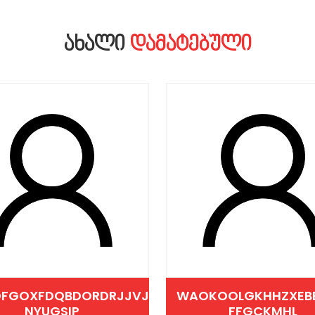
ᲐᲮᲐᲚᲘ
ᲓᲐᲛᲐᲢᲔᲑᲣᲚᲘ
DFGOXFDQBDORDRJJVJVRK
WAOKOOLGKHHZXEB
NYUGSIP
FFGCKMHL