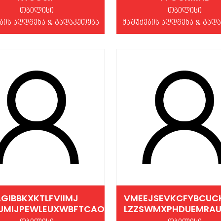
თბილისი
თბილისი
ბის აღდგენა & გადაკეთება
მაშუქების აღდგენა & გად
GIBBKXKTLFVIIMJ
VMEEJSEVKCFYBCUC
UMIJPEWLEUXWBFTCAO
LZZSWMXPHDUEMRA