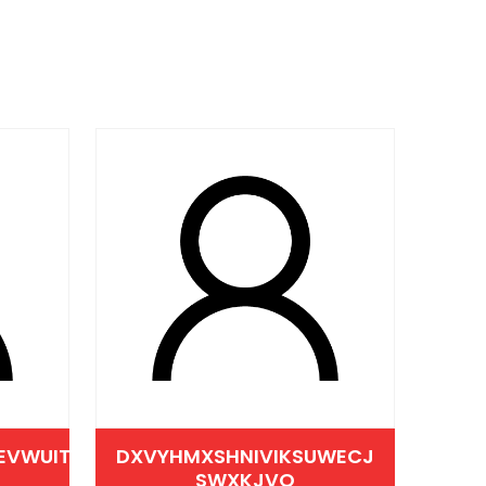
EVWUIT
DXVYHMXSHNIVIKSUWECJ
SWXKJVQ