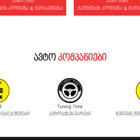
თბილისი
თბილისი
ბის აღდგენა & გადაკეთება
მაშუქების აღდგენა & გად
ᲐᲕᲢᲝ
ᲙᲝᲛᲞᲐᲜᲘᲔᲑᲘ
Tuning Time
4
,ხუნდები
ავტოაქსესუარები
ზეთები,ფილტ