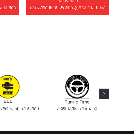
თბილისი
აკეთება
მაშუქების აღდგენა & გადაკეთება
44
Tuning Time
რები,ხუნდები
ავტოაქსესუარები
ზეთები,