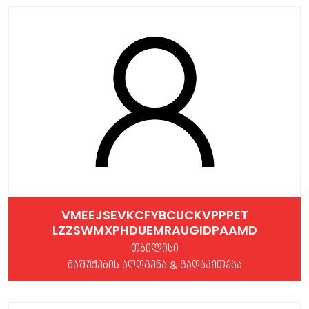
VMEEJSEVKCFYBCUCKVPPPET
LZZSWMXPHDUEMRAUGIDPAAMD
თბილისი
მაშუქების აღდგენა & გადაკეთება