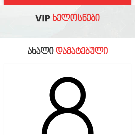
VIP
ᲮᲔᲚᲝᲡᲜᲔᲑᲘ
ᲐᲮᲐᲚᲘ
ᲓᲐᲛᲐᲢᲔᲑᲣᲚᲘ