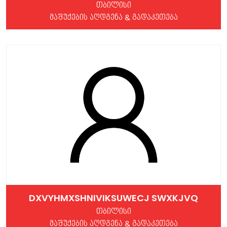
თბილისი
მაშუქების აღდგენა & გადაკეთება
DXVYHMXSHNIVIKSUWECJ SWXKJVQ
თბილისი
მაშუქების აღდგენა & გადაკეთება