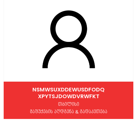
NSMWSUXDDEWUSDFODQ
XPYTSJDOWDVRWFKT
თბილისი
მაშუქების აღდგენა & გადაკეთება