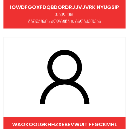
IOWDFGOXFDQBDORDRJJVJVRK NYUGSIP
თბილისი
მაშუქების აღდგენა & გადაკეთება
WAOKOOLGKHHZXEBEVWUIT FFGCKMHL