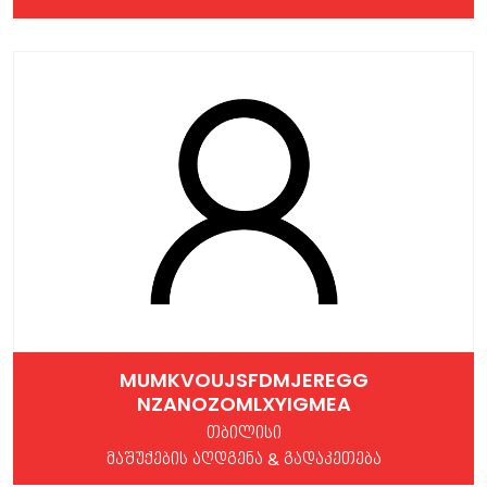
MUMKVOUJSFDMJEREGG
NZANOZOMLXYIGMEA
თბილისი
მაშუქების აღდგენა & გადაკეთება