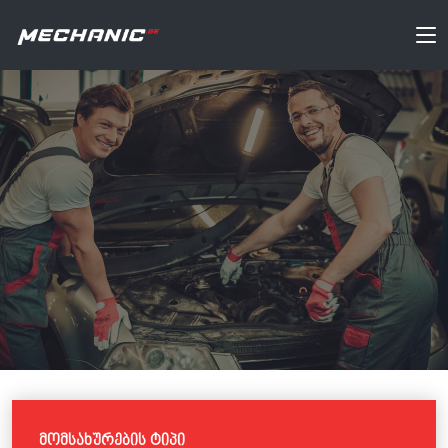
მომსახურების ტიპი