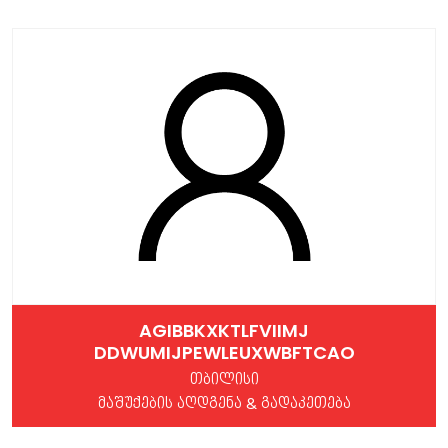
AGIBBKXKTLFVIIMJ
DDWUMIJPEWLEUXWBFTCAO
თბილისი
მაშუქების აღდგენა & გადაკეთება