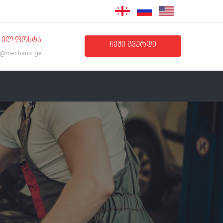
ᲔᲚ.ᲤᲝᲡᲢᲐ
ᲩᲔᲛᲘ ᲒᲕᲔᲠᲓᲘ
o@mechanic.ge