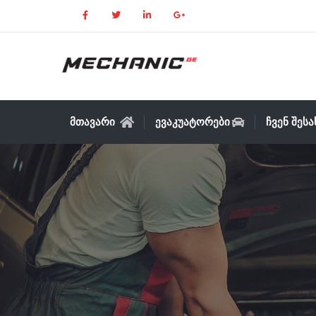
ᲛᲗᲐᲕᲐᲠᲘ
ᲔᲕᲐᲙᲣᲐᲢᲝᲠᲔᲑᲘ
ᲩᲕᲔᲜ ᲨᲔᲡ