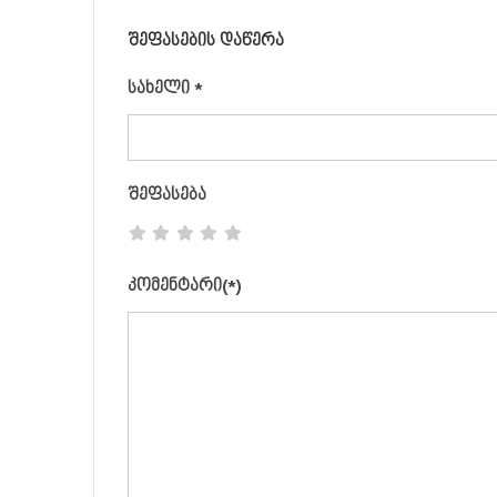
ᲨᲔᲤᲐᲡᲔᲑᲘᲡ ᲓᲐᲬᲔᲠᲐ
სახელი
*
შეფასება
კომენტარი(*)